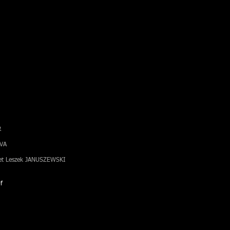
R
OVA
et Leszek JANUSZEWSKI
f