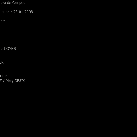
dora de Campos
duction : 25.01.2008
gne
io GOMES
ER
UJER
Z / Mary DESIK