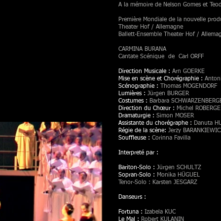
A la mémoire de Nelson Gomes et Teo
Première Mondiale de la nouvelle pro
Theater Hof / Allemagne
Ballett-Ensemble Theater Hof / Allema
CARMINA BURANA
Cantate Scénique de Carl ORFF
Direction Musicale :
Arn GOERKE
Mise en scène et Chorégraphie :
Anton
Scénographie :
Thomas MOGENDORF
Lumières :
Jürgen BURGER
Costumes :
Barbara SCHWARZENBERG
Direction du Chœur :
Michel ROBERGE
Dramaturgie :
Simon MOSER
Assistante du chorégraphe :
Danuta H
Régie de la scène:
Jerzy BARANKIEWIC
Souffleuse :
Corinna Favilla
Interpreté par :
Bariton-Solo :
Jürgen SCHULTZ
Sopran-Solo :
Monika HÜGUEL
Tenor-Solo : Karsten JESGARZ
Danseurs :
Fortuna :
Izabela KUC
Le Mal :
Robert KULANIN