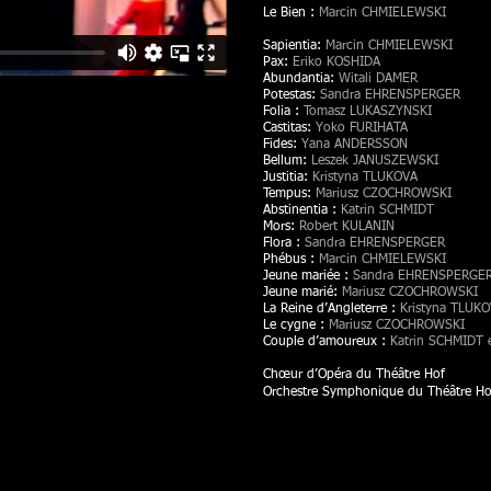
Le Bien :
Marcin CHMIELEWSKI
Sapientia:
Marcin CHMIELEWSKI
Pax:
Eriko KOSHIDA
Abundantia:
Witali DAMER
Potestas:
Sandra EHRENSPERGER
Folia :
Tomasz LUKASZYNSKI
Castitas:
Yoko FURIHATA
Fides:
Yana ANDERSSON
Bellum:
Leszek JANUSZEWSKI
Justitia:
Kristyna TLUKOVA
Tempus:
Mariusz CZOCHROWSKI
Abstinentia :
Katrin SCHMIDT
Mors:
Robert KULANIN
Flora :
Sandra EHRENSPERGER
Phébus :
Marcin CHMIELEWSKI
Jeune mariée :
Sandra EHRENSPERGE
Jeune marié:
Mariusz CZOCHROWSKI
La Reine d’Angleterre :
Kristyna TLUK
Le cygne :
Mariusz CZOCHROWSKI
Couple d’amoureux :
Katrin SCHMIDT 
Chœur d’Opéra du Théâtre Hof
Orchestre Symphonique du Théâtre Ho