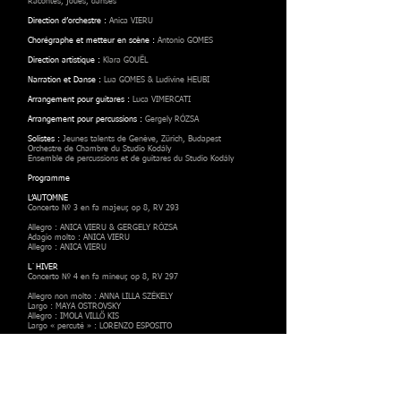
Racontés, joués, dansés
Direction d’orchestre :
Anica VIERU
Chorégraphe et metteur en scène :
Antonio GOMES
Direction artistique :
Klara GOUËL
Narration et Danse :
Lua GOMES & Ludivine HEUBI
Arrangement pour guitares :
Luca VIMERCATI
Arrangement pour percussions :
Gergely RÓZSA
Solistes :
Jeunes talents de Genève, Zürich, Budapest
Orchestre de Chambre du Studio Kodály
Ensemble de percussions et de guitares du Studio Kodály
Programme
L’AUTOMNE
Concerto № 3 en fa majeur, op 8, RV 293
Allegro : ANICA VIERU & GERGELY RÓZSA
Adagio molto : ANICA VIERU
Allegro : ANICA VIERU
L`HIVER
Concerto № 4 en fa mineur, op 8, RV 297
Allegro non molto : ANNA LILLA SZÉKELY
Largo : MAYA OSTROVSKY
Allegro : IMOLA VILLŐ KIS
Largo « percuté » : LORENZO ESPOSITO
LE PRINTEMPS
Concerto № 1 en mi majeur, op 8, RV 269
Allegro : TIMEEA ROSCA
Largo : SARAH GHATAN
Allegro : BORBÁLA SZUROMI