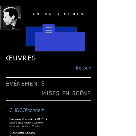
ANTONIO GOMES
ŒUVRES
Retour
ÉVÉNEMENTS
MISES EN SCÈNE
CHOCO'concert
P
remière Mondiale
19.01.2019
Salle Frank Martin / Genève
Musique : Antonio Vivaldi
>
Les Quatre Saisons